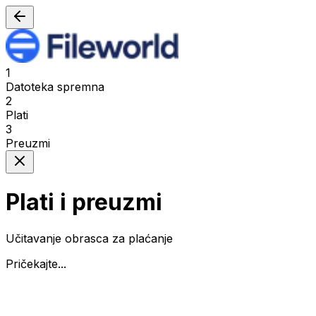
1
Datoteka spremna
2
Plati
3
Preuzmi
Plati i preuzmi
Učitavanje obrasca za plaćanje
Pričekajte...