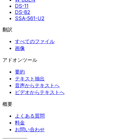
DS-11
DS-82
SSA-561-U2
翻訳
すべてのファイル
画像
アドオンツール
要約
テキスト抽出
音声からテキストへ
ビデオからテキストへ
概要
よくある質問
料金
お問い合わせ