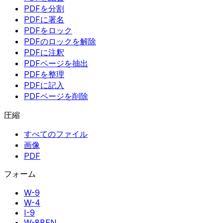
PDFを分割
PDFに署名
PDFをロック
PDFのロックを解除
PDFに注釈
PDFページを抽出
PDFを整理
PDFに記入
PDFページを削除
圧縮
すべてのファイル
画像
PDF
フォーム
W-9
W-4
I-9
W-8BEN