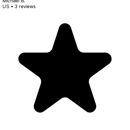
Michael B.
US
•
3
review
s