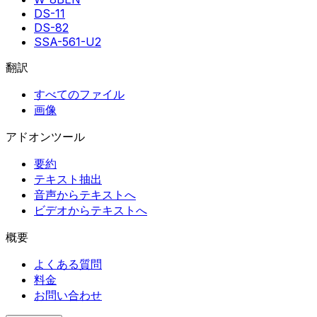
DS-11
DS-82
SSA-561-U2
翻訳
すべてのファイル
画像
アドオンツール
要約
テキスト抽出
音声からテキストへ
ビデオからテキストへ
概要
よくある質問
料金
お問い合わせ