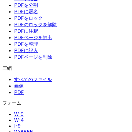
PDFを分割
PDFに署名
PDFをロック
PDFのロックを解除
PDFに注釈
PDFページを抽出
PDFを整理
PDFに記入
PDFページを削除
圧縮
すべてのファイル
画像
PDF
フォーム
W-9
W-4
I-9
W-8BEN