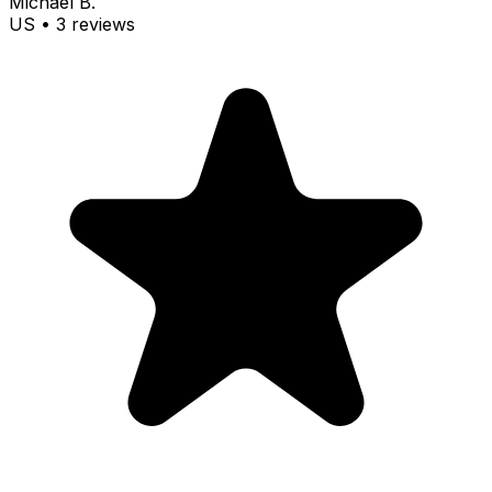
Michael B.
US
•
3
review
s