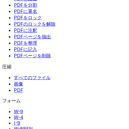
PDFを分割
PDFに署名
PDFをロック
PDFのロックを解除
PDFに注釈
PDFページを抽出
PDFを整理
PDFに記入
PDFページを削除
圧縮
すべてのファイル
画像
PDF
フォーム
W-9
W-4
I-9
W-8BEN