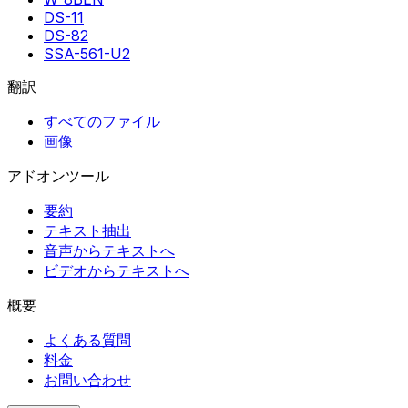
DS-11
DS-82
SSA-561-U2
翻訳
すべてのファイル
画像
アドオンツール
要約
テキスト抽出
音声からテキストへ
ビデオからテキストへ
概要
よくある質問
料金
お問い合わせ