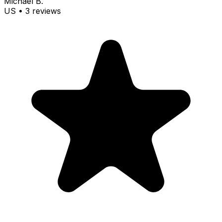
Michael B.
US
•
3
review
s