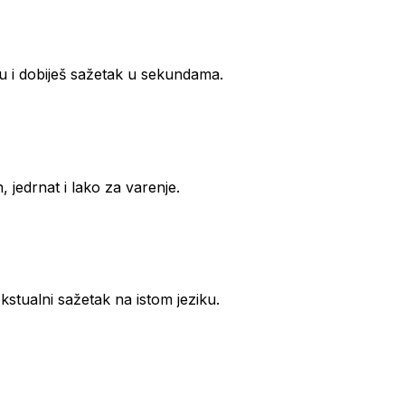
ku i dobiješ sažetak u sekundama.
 jedrnat i lako za varenje.
kstualni sažetak na istom jeziku.