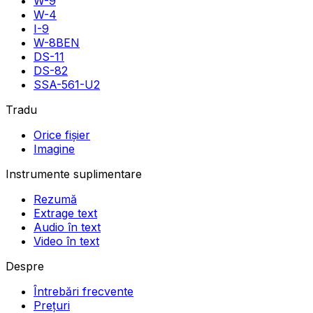
W-9
W-4
I-9
W-8BEN
DS-11
DS-82
SSA-561-U2
Tradu
Orice fișier
Imagine
Instrumente suplimentare
Rezumă
Extrage text
Audio în text
Video în text
Despre
Întrebări frecvente
Prețuri