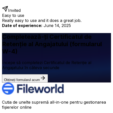
Invited
Easy to use
Really easy to use and it does a great job.
Date of experience:
June 14, 2025
Completează-ți Certificatul de
Retenție al Angajatului (formularul
W-4)
Începe să completezi Certificatul de Retenție al
Angajatului în câteva secunde
Obțineți formularul acum
Cutia de unelte supremă all-in-one pentru gestionarea
fișierelor online