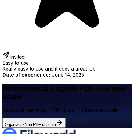
Invited
Easy to use
Really easy to use and it does a great job.
Date of experience:
June 14, 2025
Reordonează paginile PDF-ului meu
acum
Începe să rearanjezi PDF-ul tău în câteva secunde
Organizează-mi PDF-ul acum