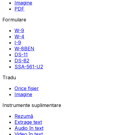
Imagine
PDF
Formulare
W-9
W-4
I-9
W-8BEN
DS-11
DS-82
SSA-561-U2
Tradu
Orice fișier
Imagine
Instrumente suplimentare
Rezumă
Extrage text
Audio în text
Video în text