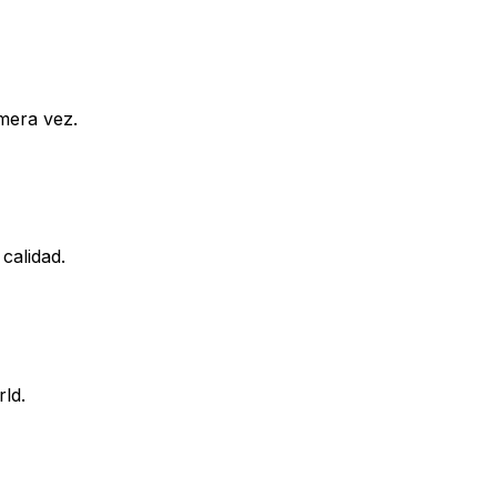
imera vez.
calidad.
ld.