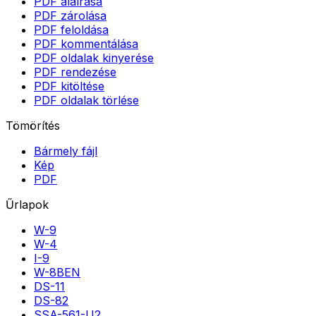
PDF aláírása
PDF zárolása
PDF feloldása
PDF kommentálása
PDF oldalak kinyerése
PDF rendezése
PDF kitöltése
PDF oldalak törlése
Tömörítés
Bármely fájl
Kép
PDF
Űrlapok
W-9
W-4
I-9
W-8BEN
DS-11
DS-82
SSA-561-U2