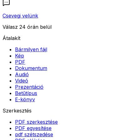
Csevegj velünk
Válasz 24 órán belül
Átalakít
Bármilyen fájl
Kép
PDF
Dokumentum
Audió
Videó
Prezentáció
Betűtípus
E-könyv
Szerkesztés
PDF szerkesztése
PDF egyesítése
pdf szétszedése