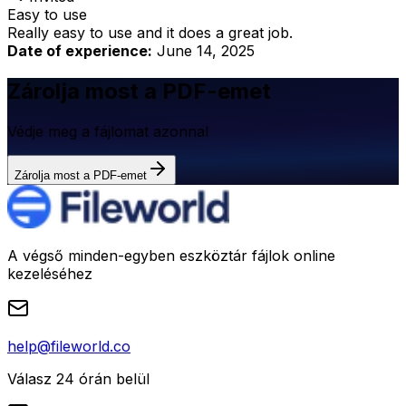
Easy to use
Really easy to use and it does a great job.
Date of experience:
June 14, 2025
Zárolja most a PDF-emet
Védje meg a fájlomat azonnal
Zárolja most a PDF-emet
A végső minden-egyben eszköztár fájlok online
kezeléséhez
help@fileworld.co
Válasz 24 órán belül