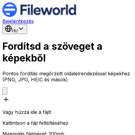
Bejelentkezés
HU
Fordítsd a szöveget a
képekből
Pontos fordítás megőrzött oldalelrendezéssel képekhez
(PNG, JPG, HEIC és mások)
Vagy húzza ide a fájlt
Kattintson a fájl feltöltéséhez
Maximális fájlméret: 100mb