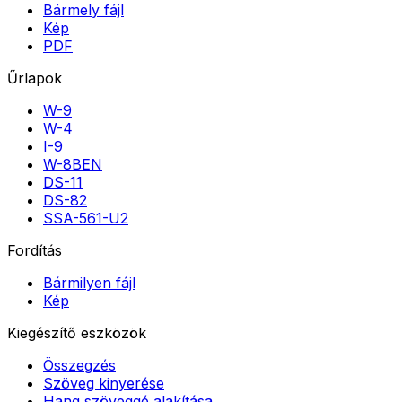
Bármely fájl
Kép
PDF
Űrlapok
W-9
W-4
I-9
W-8BEN
DS-11
DS-82
SSA-561-U2
Fordítás
Bármilyen fájl
Kép
Kiegészítő eszközök
Összegzés
Szöveg kinyerése
Hang szöveggé alakítása