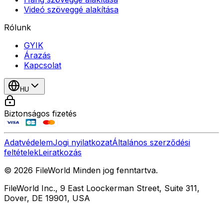
Videó szöveggé alakítása
Rólunk
GYIK
Árazás
Kapcsolat
HU
Biztonságos fizetés
Adatvédelem
Jogi nyilatkozat
Általános szerződési
feltételek
Leiratkozás
© 2026 FileWorld Minden jog fenntartva.
FileWorld Inc., 9 East Loockerman Street, Suite 311,
Dover, DE 19901, USA