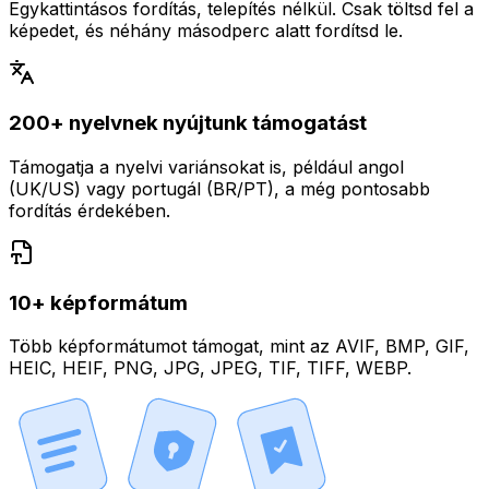
Egykattintásos fordítás, telepítés nélkül. Csak töltsd fel a
képedet, és néhány másodperc alatt fordítsd le.
200+ nyelvnek nyújtunk támogatást
Támogatja a nyelvi variánsokat is, például angol
(UK/US) vagy portugál (BR/PT), a még pontosabb
fordítás érdekében.
10+ képformátum
Több képformátumot támogat, mint az AVIF, BMP, GIF,
HEIC, HEIF, PNG, JPG, JPEG, TIF, TIFF, WEBP.