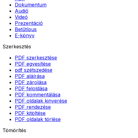
Dokumentum
Audió
Videó
Prezentáció
Betűtípus
E-könyv
Szerkesztés
PDF szerkesztése
PDF egyesítése
pdf szétszedése
PDF aláírása
PDF zárolása
PDF feloldása
PDF kommentálása
PDF oldalak kinyerése
PDF rendezése
PDF kitöltése
PDF oldalak törlése
Tömörítés